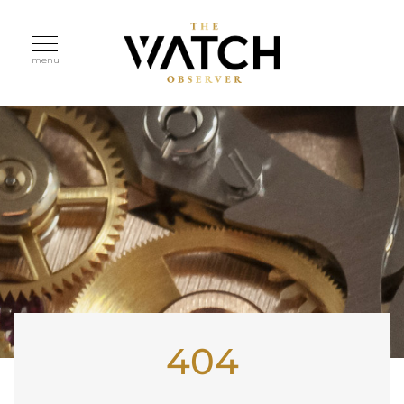
menu
404