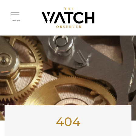
menu
404