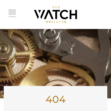
menu
404